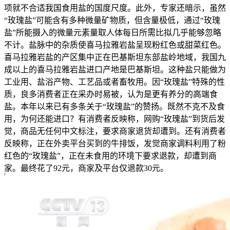
项就不合适我国食用盐的国度尺度。此外，专家还暗示，虽然
“玫瑰盐”可能含有多种微量矿物质，但含量极低，通过“玫瑰
盐”所能摄入的微量元素量取人体每日所需比拟几乎能够忽略
不计。盐脉中的杂质使喜马拉雅岩盐呈现粉红色或甜菜红色。
喜马拉雅岩盐的产区集中正在巴基斯坦东部盐岭地域，我国九
成以上的喜马拉雅岩盐进口产地是巴基斯坦。这种盐只能做为
工业用、盐浴产物、工艺品或者畜牧用。因“玫瑰盐”特殊的性
质，良多消费者正在采办时易被，认为是更有养分的高端食
盐。本年以来已有多条关于“玫瑰盐”的赞扬。既然不克不及食
用，为何还能进口？有消费者反映称，网购“玫瑰盐”到货后发
觉，商品无任何中文标注，要求商家退货却遭到。还有消费者
反映称，正在外卖平台买到的牛排饭，发觉商家调料利用了粉
红色的“玫瑰盐”，正在未食用的环境下要求退款，却遭到商
家。最终花了92元，商家及平台仅退款30元。