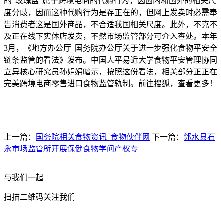
的“玫瑰盐”属于跨境电商的代购行为，因国内和国外的相关尺
度分歧，因而这种代购行为是存正在的，但网上发卖时必需奉
告消费者这是国外商品，不合适我国相关尺度。此外，不克不
及正在线下实体店发卖，不然市场监管部分可介入查处。本年
3月，《地方办公厅 国务院办公厅关于进一步强化食物平安全
链条监管的看法》发布。中国人平易近大学食物平安管理协同
立异核心研究员孙娟娟暗示，按照这份看法，相关部分正正在
完美跨境电商零售进口食物监管轨制。前往搜狐，查看更多！
上一篇：
国务院相关食物资讯_食物伙伴网
下一篇：
邻水县石
永市场监管所开展保健食物学问产权专
与我们一起
扫描二维码关注我们