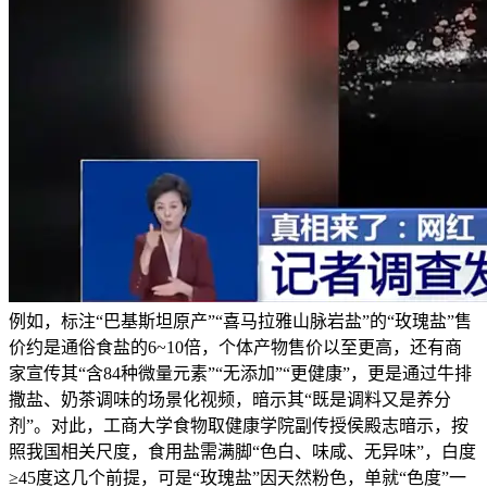
例如，标注“巴基斯坦原产”“喜马拉雅山脉岩盐”的“玫瑰盐”售
价约是通俗食盐的6~10倍，个体产物售价以至更高，还有商
家宣传其“含84种微量元素”“无添加”“更健康”，更是通过牛排
撒盐、奶茶调味的场景化视频，暗示其“既是调料又是养分
剂”。对此，工商大学食物取健康学院副传授侯殿志暗示，按
照我国相关尺度，食用盐需满脚“色白、味咸、无异味”，白度
≥45度这几个前提，可是“玫瑰盐”因天然粉色，单就“色度”一