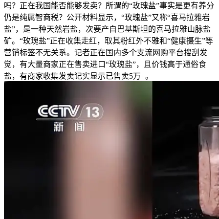
吗？正在我国能否能够发卖？所谓的“玫瑰盐”事实是更有养分
仍是纯属智商税？公开材料显示，“玫瑰盐”又称“喜马拉雅岩
盐”，是一种天然岩盐，次要产自巴基斯坦的喜马拉雅山脉盐
矿。“玫瑰盐”正在收集走红，取其粉红外不雅和“健康摄生”等
营销标签不无关系。记者正在国内多个支流网购平台搜刮发
觉，有大量商家正在售卖进口“玫瑰盐”，且价钱高于通俗食
盐，有商家收集发卖记实显示已售卖5万+。