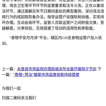
理、场合卫生等环节环节的监管要求取法令义务。正在以案说
法环节，通过度解近年节日期间查处的典型案例，深切违法违
规行为的成因取防备办法，指导运营户加强轨制扶植，实现闭
环办理。互动会商环节，监管人员取运营户之间积极交换，答
疑解惑，分享经验，无效提拔了培训的适用性和参取度。
“食物平安月月讲”平台，辖区内116名食物运营户加入培
训。
上一篇：
永登县市场监视办理局城关所全面开展除夕节前
下
一篇：
“数管+慧治”赋能市场监管效能持续提拔
与我们一起
扫描二维码关注我们