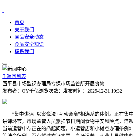
首页
关于我们
食品安全动态
食品安全知识
联系我们

返回列表
西平县市场监视办理局专探市场监管所开展食物
发布者：
QY千亿
浏览次数：
发布时间：
2025-12-31 19:32
“集中讲课+以案说法+互动会商”相连系的体例。正在集中
讲课环节，市场监管人员紧扣节日期间食物平安风险点，连系
当前运营中存正在的凸起问题，小运营店和小摊点办理条例》
等法令律例，沉点解读索证索票、亮证运营、从业人员健康办