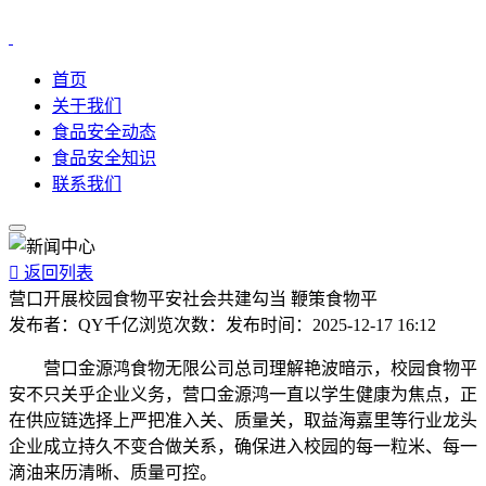
首页
关于我们
食品安全动态
食品安全知识
联系我们

返回列表
营口开展校园食物平安社会共建勾当 鞭策食物平
发布者：
QY千亿
浏览次数：
发布时间：
2025-12-17 16:12
营口金源鸿食物无限公司总司理解艳波暗示，校园食物平
安不只关乎企业义务，营口金源鸿一直以学生健康为焦点，正
在供应链选择上严把准入关、质量关，取益海嘉里等行业龙头
企业成立持久不变合做关系，确保进入校园的每一粒米、每一
滴油来历清晰、质量可控。