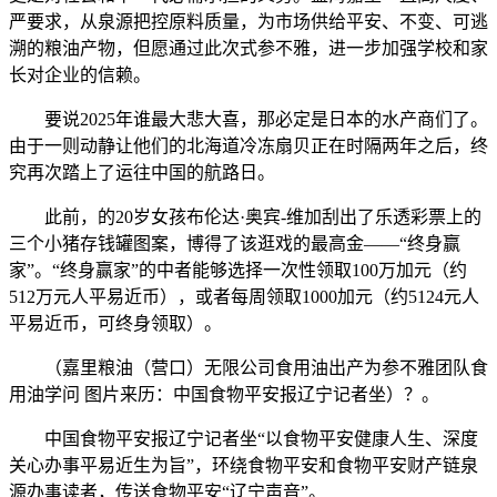
严要求，从泉源把控原料质量，为市场供给平安、不变、可逃
溯的粮油产物，但愿通过此次式参不雅，进一步加强学校和家
长对企业的信赖。
要说2025年谁最大悲大喜，那必定是日本的水产商们了。
由于一则动静让他们的北海道冷冻扇贝正在时隔两年之后，终
究再次踏上了运往中国的航路日。
此前，的20岁女孩布伦达·奥宾-维加刮出了乐透彩票上的
三个小猪存钱罐图案，博得了该逛戏的最高金——“终身赢
家”。“终身赢家”的中者能够选择一次性领取100万加元（约
512万元人平易近币），或者每周领取1000加元（约5124元人
平易近币，可终身领取）。
（嘉里粮油（营口）无限公司食用油出产为参不雅团队食
用油学问 图片来历：中国食物平安报辽宁记者坐）？。
中国食物平安报辽宁记者坐“以食物平安健康人生、深度
关心办事平易近生为旨”，环绕食物平安和食物平安财产链泉
源办事读者，传送食物平安“辽宁声音”。