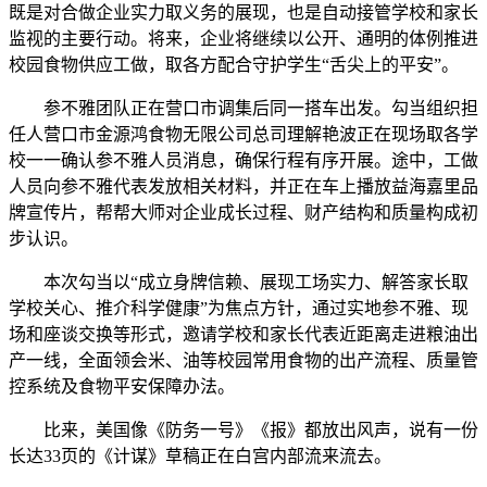
既是对合做企业实力取义务的展现，也是自动接管学校和家长
监视的主要行动。将来，企业将继续以公开、通明的体例推进
校园食物供应工做，取各方配合守护学生“舌尖上的平安”。
参不雅团队正在营口市调集后同一搭车出发。勾当组织担
任人营口市金源鸿食物无限公司总司理解艳波正在现场取各学
校一一确认参不雅人员消息，确保行程有序开展。途中，工做
人员向参不雅代表发放相关材料，并正在车上播放益海嘉里品
牌宣传片，帮帮大师对企业成长过程、财产结构和质量构成初
步认识。
本次勾当以“成立身牌信赖、展现工场实力、解答家长取
学校关心、推介科学健康”为焦点方针，通过实地参不雅、现
场和座谈交换等形式，邀请学校和家长代表近距离走进粮油出
产一线，全面领会米、油等校园常用食物的出产流程、质量管
控系统及食物平安保障办法。
比来，美国像《防务一号》《报》都放出风声，说有一份
长达33页的《计谋》草稿正在白宫内部流来流去。