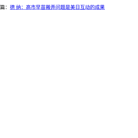
篇：
德 纳：高市早苗搬弄问题是美日互动的成果