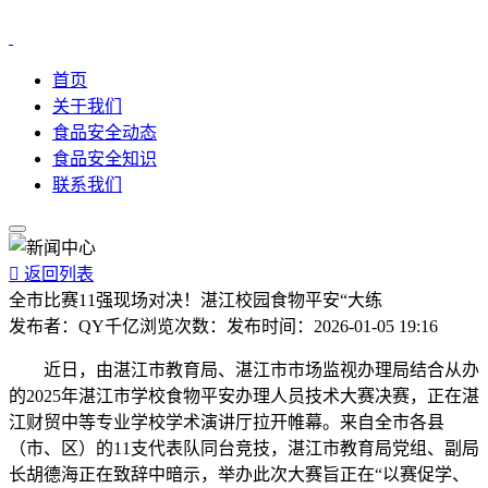
首页
关于我们
食品安全动态
食品安全知识
联系我们

返回列表
全市比赛11强现场对决！湛江校园食物平安“大练
发布者：
QY千亿
浏览次数：
发布时间：
2026-01-05 19:16
近日，由湛江市教育局、湛江市市场监视办理局结合从办
的2025年湛江市学校食物平安办理人员技术大赛决赛，正在湛
江财贸中等专业学校学术演讲厅拉开帷幕。来自全市各县
（市、区）的11支代表队同台竞技，湛江市教育局党组、副局
长胡德海正在致辞中暗示，举办此次大赛旨正在“以赛促学、