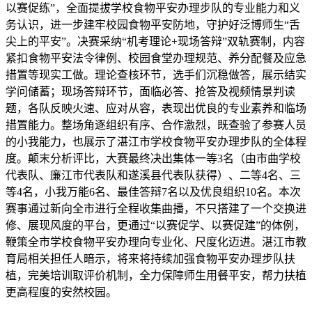
以赛促练”，全面提拔学校食物平安办理步队的专业能力和义
务认识，进一步建牢校园食物平安防地，守护好泛博师生“舌
尖上的平安”。决赛采纳“机考理论+现场答辩”双轨赛制，内容
紧扣食物平安法令律例、校园食堂办理规范、养分配餐及应急
措置等现实工做。理论查核环节，选手们沉稳做答，展示结实
学问储蓄；现场答辩环节，面临必答、抢答及视频情景判读
题，各队反映火速、应对从容，表现出优良的专业素养和临场
措置能力。整场角逐组织有序、合作激烈，既查验了参赛人员
的小我能力，也展示了湛江市学校食物平安办理步队的全体程
度。颠末分析评比，大赛最终决出集体一等3名（由市曲学校
代表队、廉江市代表队和遂溪县代表队获得）、二等4名、三
等4名，小我万能6名、最佳答辩7名以及优良组织10名。本次
赛事通过新向全市进行全程收集曲播，不只搭建了一个交换进
修、展现风度的平台，更通过“以赛促学、以赛促建”的体例，
鞭策全市学校食物平安办理向专业化、尺度化迈进。湛江市教
育局相关担任人暗示，将来将持续加强食物平安办理步队扶
植，完美培训取评价机制，全力保障师生用餐平安，帮力扶植
更高程度的安然校园。