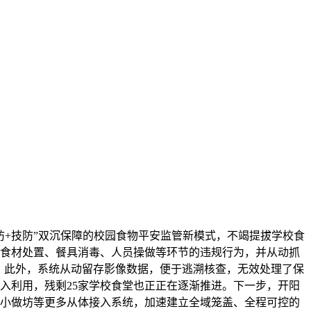
防+技防”双沉保障的校园食物平安监管新模式，不竭提拔学校食
在食材处置、餐具消毒、人员操做等环节的违规行为，并从动抓
。此外，系统从动留存影像数据，便于逃溯核查，无效处理了保
入利用，残剩25家学校食堂也正正在逐渐推进。下一步，开阳
产小做坊等更多从体接入系统，加速建立全域笼盖、全程可控的