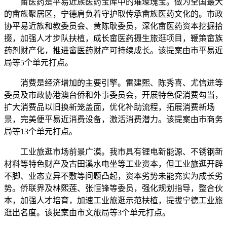
畲医药是平易近族医药宝库中的璀璨瑰宝。做为全国最大
的畲族聚居区，宁德肩负着守护取传承畲族医药文化的。市政
协平易近族和教委员会、黄陈耿委员，深化畲医药资本挖掘拾
掇，加强人才步队扶植，成长畲医药摄生旅逛项目，鞭策畲族
药剂财产化，推进畲医药财产可持续成长。该提案由市平易近
局等5个单元打点。
消费是经济增加的主要引擎。雷建熙、陈秀喜、尤信进等
委员及市政协港澳台侨和外事委员会，开展特色促消费勾当，
扩大消费品以旧换新笼盖面，优化补助流程，拓展消费新场
景，完美便平易近消费设备，激活消费潜力。该提案由市商务
局等13个单元打点。
工业旅逛市场前景广漠。我市具有锂电新能源、不锈钢新
材料等特色财产及古田溪水电坐等工业资本，但工业旅逛开辟
不脚、业态立异不敷等问题凸起，资本劣势未能充实为成长劣
势。侨联界及林熙莲、张恒锋等委员，强化规划指导，整合伙
本，加强人才培育，加速工业旅逛示范扶植，提拔宁德工业旅
逛出名度。该提案由市文旅局等3个单元打点。