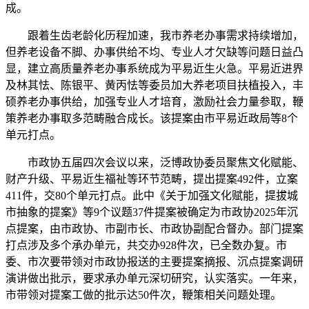
成。
跟着生齿老龄化历程加速，我市养老办事需求持续增加，
但养老设备不脚、办事供给不均、专业人才欠缺等问题日益凸
显，建立高质量养老办事系统成为平易近生火急。平易近进界
及林其怯、陈银平、黄丙怯等委员加大养老项目扶植投入，丰
硕养老办事供给，加强专业人才培育，激励社会力量参取，鞭
策养老办事取多范畴融合成长。该提案由市平易近政局等8个
单元打点。
市政协五届四次会议以来，泛博政协委员聚焦文化赋能、
财产升级、平易近生福祉等环节范畴，提出提案492件，立案
411件，交80个单元打点。此中《关于加强文化赋能，提拔城
市抽象的提案》等9个议题37件提案被确定为市政协2025年沉
点提案，由市政协、市副市长、市政协副配合督办。部门提案
打点涉及多个承办单元，共交办928件次，已全数办复。市
委、市次要带领对市政协报送的主要提案摘报、沉点提案调研
演讲做出批示，要求承办单元深切研究，认实落实。一年来，
市带领对提案工做的批示达50件次，鞭策相关问题处理。