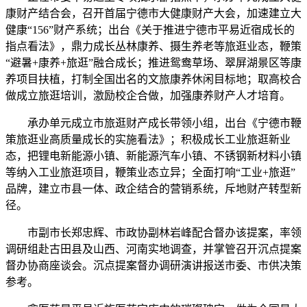
康财产结合会，召开首届宁德市大健康财产大会，加速建立大
健康“156”财产系统；出台《关于推进宁德市平易近宿成长的
指点看法》，鼎力成长丛林康养、摄生养老等旅逛业态，鞭策
“避暑+康养+旅逛”融合成长；推进鸳鸯草场、翠屏湖景区等康
养项目扶植，打制全国出名的文旅康养休闲目标地；取高校合
做成立旅逛培训，激励校企合做，加强康养财产人才培育。
承办单元成立市旅逛财产成长带领小组，出台《宁德市鞭
策旅逛业高质量成长的实施看法》；积极成长工业旅逛新业
态，把锂电新能源小镇、新能源汽车小镇、不锈钢新材料小镇
等纳入工业旅逛项目，鞭策业态立异；全面打响“工业+旅逛”
品牌，建立市县一体、政企结合的营销系统，斥地财产转型新
径。
市副市长郑忠辉、市政协副林岩峰配合督办该提案，率领
调研组赴古田县及山西、河南实地调查，并掌管召开沉点提案
督办协商座谈会。沉点提案督办调研演讲报送市委、市供决策
参考。