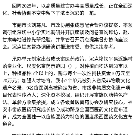
回眸2025年，以高质量建言办事高质量成长，正在全面深
化、社会协调不变中留下了浓墨沉彩的一笔。
市副市长刘笃凡、市政协副张成慧配合督办该提案，率领
调研组深切中小学实地调研并开展座谈及问卷查询拜访，赴、
甘肃等地进修先辈经验，并掌管召开沉点提案督办协商座谈
会。沉点提案督办调研演讲报送市委、市供决策参考。
承办单元制定出台成长畲医药政策，沉点搀扶平易近族村
落专业化、尺度化畲药示范园（），对种植面积达到50亩以
上，种植品种5个以上的，赐与每个一次性搀扶资金10万元至
20万元；加强人才培育，我市2个单元被列入省级非物质文化
遗产名录，9名畲医别离被确定为省、市级非物质文化遗产项
目代表性传承人；深化资本挖掘，组织开展畲族医药特色疗
法、单验方收集拾掇，成立各级畲医畲药协会及研究核心，福
安市畲族医药研究成长核心成功跻身全国西医药文化宣布道
育，成为全国独一以畲族医药为特色的国度级西医药文化宣布
道育。