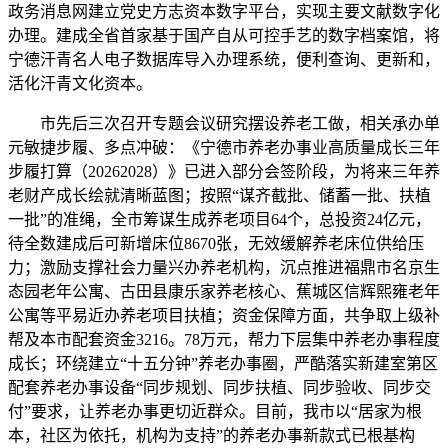
政务消息网建立党史方志资本数字平台，实现主要文献数字化
办理。建成全省首家基于国产自从可控手艺的数字档案馆，将
宁德汗青名人电子数据库导入办理系统，便利查询、更新和，
活化汗青文化资本。
市先后三次召开专题会议研究摆设养老工做，相关承办单
元敏捷步履、多点冲破：《宁德市养老办事业高质量成长三年
步履打算（20262028）》已进入部分会签阶段，为将来三年养
老财产成长绘就清晰蓝图；按照“谋齐截批、储蓄一批、扶植
一批”的准绳，全市筹谋生成养老项目64个，总投资24亿元，
待全数建成后可新增床位8670张，无效缓解养老床位供给压
力；激励支撑社会力量兴办养老机构，沉点推进福鼎市名京生
态园老年公寓、古田县康乐家养老核心、蕉城区信辉熙雍老年
公寓等平易近办养老项目扶植；资金保障方面，共争取上级补
帮及本市配套资金3216。78万元，帮力下层集中养老办事程度
成长；环绕建立“十五分钟”养老办事圈，严酷落实新建室第区
配套养老办事设备“同步规划、同步扶植、同步验收、同步交
付”要求，让养老办事更切近群众。目前，我市以“居家为根
本，社区为依托，机构为支持”的养老办事新款式已根基构