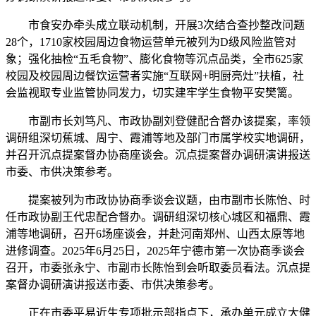
市食安办牵头成立联动机制，开展3次结合查抄整改问题
28个，1710家校园周边食物运营单元被列为D级风险监管对
象；强化抽检“五毛食物”、膨化食物等沉点品类，全市625家
校园及校园周边餐饮运营者实施“互联网+明厨亮灶”扶植，社
会监视取专业监管协同发力，切实建牢学生食物平安樊篱。
市副市长刘笃凡、市政协副刘登健配合督办该提案，率领
调研组深切蕉城、周宁、霞浦等地及部门市属学校实地调研，
并召开沉点提案督办协商座谈会。沉点提案督办调研演讲报送
市委、市供决策参考。
提案被列为市政协协商季谈会议题，由市副市长陈怡、时
任市政协副王代忠配合督办。调研组深切核心城区和福鼎、霞
浦等地调研，召开6场座谈会，并赴河南郑州、山西太原等地
进修调查。2025年6月25日，2025年宁德市第一次协商季谈会
召开，市委张永宁、市副市长陈怡到会听取委员看法。沉点提
案督办调研演讲报送市委、市供决策参考。
正在市委平易近生专项批示部指点下，承办单元成立大健