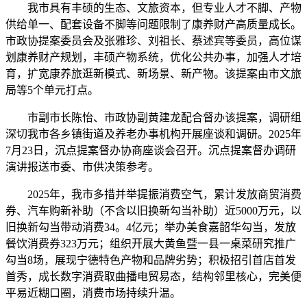
我市具有丰硕的生态、文旅资本，但专业人才不脚、产物
供给单一、配套设备不脚等问题限制了康养财产高质量成长。
市政协提案委员会及张雅珍、刘祖长、蔡述宾等委员，高位谋
划康养财产规划，丰硕产物系统，优化公共办事，加强人才培
育，扩宽康养旅逛新模式、新场景、新产物。该提案由市文旅
局等5个单元打点。
市副市长陈怡、市政协副黄建龙配合督办该提案，调研组
深切我市各乡镇街道及养老办事机构开展座谈和调研。2025年
7月23日，沉点提案督办协商座谈会召开。沉点提案督办调研
演讲报送市委、市供决策参考。
2025年，我市多措并举提振消费空气，累计发放商贸消费
券、汽车购新补助（不含以旧换新勾当补助）近5000万元，以
旧换新勾当带动消费34。4亿元；举办美食嘉韶华勾当，发放
餐饮消费券323万元；组织开展大黄鱼暨一县一桌菜研究推广
勾当8场，展现宁德特色产物和品牌劣势；积极招引首店首发
首秀，成长数字消费取曲播电贸易态，结构邻里核心，完美便
平易近糊口圈，消费市场持续升温。