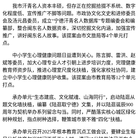
我市汗青名人资本丰硕，但存正在挖掘拾掇不系统、数字
化程度低、宣传推广不脚等问题。市政协文化文史和进修委员
会及汤元昌委员，成立“宁德汗青名人数据库”专题编委会和编
纂部，整合闽东名人数据资本，深切挖掘文化内涵，加强宣传
推广，讲好闽东名人故事。该提案由市文旅局等4个单元打
点。
中小学生心理健康问题日益遭到关心。陈言脚、雷洪、赵
斌等委员，加大心理专业人才引朝上进步培训力度，完理健康
教育师资步队，推进心理室尺度化扶植，强化家校社协同，建
立中小学生心理健康防护收集。该提案由市教育局等12个单元
打点。
承办单元“生态建底、文化赋魂、山海同行”，启动陆逛从
题文化墙扶植，编纂《陆逛取宁德》文集，并以陆逛诞辰900
周年为契机举办系列留念勾当。同时，严酷落实核心城区绿化
树种规划，指点树种选择，鞭策城市景不雅“四化”扶植。
承办单元召开2025年根本教育沉点工做会议，要肄业生每