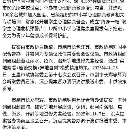
日分析体育勾当时间不低于2小时，课间15分钟做法已正在全
市80余所学校试点；举办市心理健康教师培训勾当，并选派
100余名教师加入国度、省级组织的中小学心理健康教育相关
专项培训；常态化开展学生心理健康普查，成立“终身一档”取
学生心理危机预警库；12所中小学心理健康室提拔有序推进，
全力为青少年健康成长保驾护航。
提案由市政协兰斯琦，市副市长包江苏、市政协副刘国平
配合督办，并被列为专题议政性常委会会议议题。市政协组织
调研组赴浙江丽水、绍兴、温州等地进修先辈经验，通过“实
地察看+座谈交换+异地自创”模式精准施策。2025年4月25
日，五届市政协常委会第十七次会议召开，市副市长郑忠辉到
会听取委员看法。沉点提案督办调研演讲报送市委、市供决策
参考。
市副市长郑忠辉、市政协副钟梅允配合督办该提案，率领
调研组赴霞浦、福安等地开展座谈、调研，赴河南洛阳、焦
做、新乡、开封等地进修先辈经验。2025年11月7日，沉点提
案督办协商座谈会召开。沉点提案督办调研演讲报送市委、市
供决策参考。