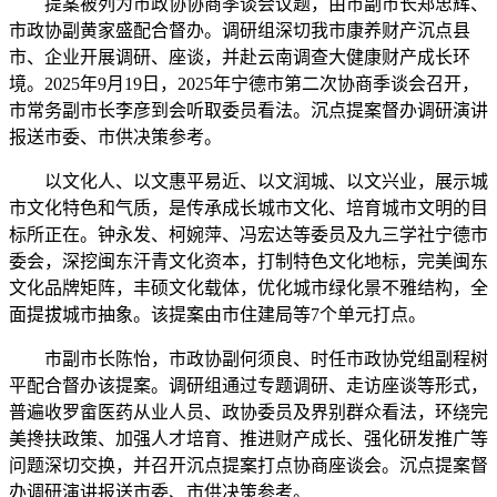
提案被列为市政协协商季谈会议题，由市副市长郑忠辉、
市政协副黄家盛配合督办。调研组深切我市康养财产沉点县
市、企业开展调研、座谈，并赴云南调查大健康财产成长环
境。2025年9月19日，2025年宁德市第二次协商季谈会召开，
市常务副市长李彦到会听取委员看法。沉点提案督办调研演讲
报送市委、市供决策参考。
以文化人、以文惠平易近、以文润城、以文兴业，展示城
市文化特色和气质，是传承成长城市文化、培育城市文明的目
标所正在。钟永发、柯婉萍、冯宏达等委员及九三学社宁德市
委会，深挖闽东汗青文化资本，打制特色文化地标，完美闽东
文化品牌矩阵，丰硕文化载体，优化城市绿化景不雅结构，全
面提拔城市抽象。该提案由市住建局等7个单元打点。
市副市长陈怡，市政协副何须良、时任市政协党组副程树
平配合督办该提案。调研组通过专题调研、走访座谈等形式，
普遍收罗畲医药从业人员、政协委员及界别群众看法，环绕完
美搀扶政策、加强人才培育、推进财产成长、强化研发推广等
问题深切交换，并召开沉点提案打点协商座谈会。沉点提案督
办调研演讲报送市委、市供决策参考。