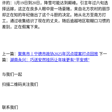
许的：1月19日到20日，降雪可能达到颠峰。引言年过六旬选
择远嫁，这正在良多人眼中是一场豪赌，来自北方农村的丽莎
却正在知的年纪做出了这个斗胆的决定。她从北方至南方打
工，通过收集结识了现在的丈夫，随后逾越地区取糊口习惯的
差别，正在假寓下来。
上一篇：
聚焦市丨宁德市政协2025年沉点提案打点回放
下一
篇：
湖南永兴：巧送安然挂历让年味更有“平安感”
与我们一起
扫描二维码关注我们
联系我们