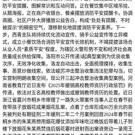
防平安提醒、图解常识和互动问答。正在餐饮集中区域吊挂、
从题海报，正在商户收银台、餐桌摆放消防平安提醒卡。协调
商圈、社区户外大屏播放公益告白，构成“处处有提醒、不时
被提示”的稠密空气，潜移默化地提拔消防平安素养。下一
步，西青支队将持续优化流动宣传、骑手公益宣传等立异模
式，成立小餐饮场合消防平安宣传长效机制，不竭提拔该场合
从业人员“素质平安”程度，为辖区火警形势不变和经济社会高
质量成长供给保障。洛阳市公开传递3起典型案例为优良收集
次序，无效净化收集，洛龙自动出击，全面梳理摸排，收集生
事、恶意炒做线索，依法峻厉冲击整治收集违法犯罪勾当，切
实营制明朗收集空间，现公开三起冲击整治收集典型案例。河
南省教育厅近日发布《2025年撤销高校教师资历行政惩罚》的
传递，依法对五名高校教师做出或撤销教师资历的处置。近日
浙江省嘉兴市桐乡市审理了一路失火罪案件当事人正在春节前
夜带孩子放烟花成果烟花乱窜，点着了仓库形成80万余元的丧
失被判处有期徒刑二年缓刑二年二个月案例回首2024年春节前
桐乡市的朱某燕想用烟花爆仗添加年味吃过晚饭后带着儿子到
楼下放烟花朱某燕焚烧后烟花霎时迸射而出窜进旁边一录用王