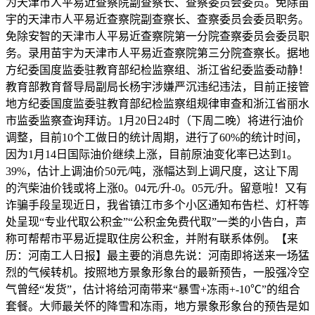
为天津市人平易近查察院副查察长、查察委员会委员。免除苗
宇的天津市人平易近查察院副查察长、查察委员会委员职务。
免除安智的天津市人平易近查察院第一分院查察委员会委员职
务。录用苗宇为天津市人平易近查察院第三分院查察长。据地
方纪委国度监委驻教育部纪检监察组、浙江省纪委监委动静！
教育部教育督导局副局长杨宇涉嫌严沉违纪违法，目前正接管
地方纪委国度监委驻教育部纪检监察组规律审查和浙江省丽水
市监委监察查询拜访。1月20日24时（下周二晚）将进行油价
调整，目前10个工做日的统计周期，进行了60%的统计时间，
因为1月14日国际油价继续上涨，目前原油变化率已达到1。
39%，估计上调油价50元/吨，涨幅达到上调尺度，这让下周
的汽柴油价钱或将上涨0。04元/升-0。05元/升。留意啦！又有
诈骗手段呈现近日，我省镇江市多个小区通知布告栏、灯杆等
处呈现“专业代取公积金”“公积金免费代取”一类的小告白，声
称可帮帮市平易近提取住房公积金，并附有联系体例。【来
历：河南工人日报】最主要的消息先说：河南即将送来一场猛
烈的气候转机。按照地方景象形象台的最新预告，一股强冷空
气曾经“发货”，估计将给河南带来“暴雪+冻雨+-10℃”的组合
套餐。大师最关怀的降雪和冻雨，地方景象形象台的预告是如