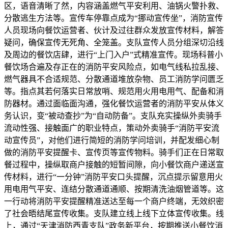
区，语音清晰了然，内容涵盖燃气平安利用、油锅火警扑救、
分散逃生方法等。宣传车停靠点成为“挪动宣传坐”，消防宣传
人员现场向餐饮运营者、伙计及过往群众发放宣传材料，解答
疑问，确保宣传无死角、全笼盖。支队宣传人员分组深切沿线
及周边的餐饮店肆，进行“上门入户”式精准宣传。现场科普小
餐饮场合遍及存正在的消防平安风险点，如电气线私拉乱接、
燃气器具不合适规范、分散通道堆放杂物、员工消防学问匮乏
等。指点其若何落实日常放哨、规范用火用电用气、配备和消
防器材。通过面临面沟通，强化餐饮运营者的消防平安从体义
务认识，变“被动查抄”为“自动防备”。支队充实操纵外卖骑手
流动性强、接触面广的职业特点，策动外卖骑手“消防平安流
动宣传员”，对他们进行简短的消防学问培训，并配发细心制
做的消防平安提醒卡、宣传页等宣传物料。骑手们正在日常取
餐过程中，操纵取商户接触的短暂间隙，向小餐饮商户递送宣
传材料，进行“一分钟”消防平安口头提醒，沉点提示留意用火
用电用气平安、连结分散通道通顺、按期清洗油烟管道等。这
一行动将消防平安提醒精准送达至每一个商户终端，无效织密
了社会晤结尾宣传收集。支队建立线上线下立体宣传收集。线
上，通过“天津消防西青支队”政务新平台，按期推送小餐饮消