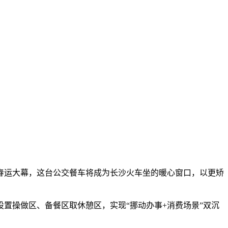
运大幕，这台公交餐车将成为长沙火车坐的暖心窗口，以更矫
操做区、备餐区取休憩区，实现“挪动办事+消费场景”双沉