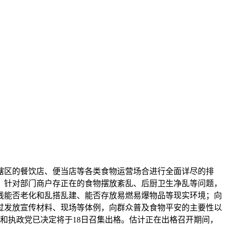
辖区的餐饮店、便当店等各类食物运营场合进行全面详尽的排
。针对部门商户存正在的食物摆放紊乱、后厨卫生净乱等问题，
线能否老化和乱搭乱建、能否存放易燃易爆物品等现实环境；向
过发放宣传材料、现场等体例，向群众普及食物平安的主要性以
和执政党已决定将于18日召集出格。估计正在出格召开期间，