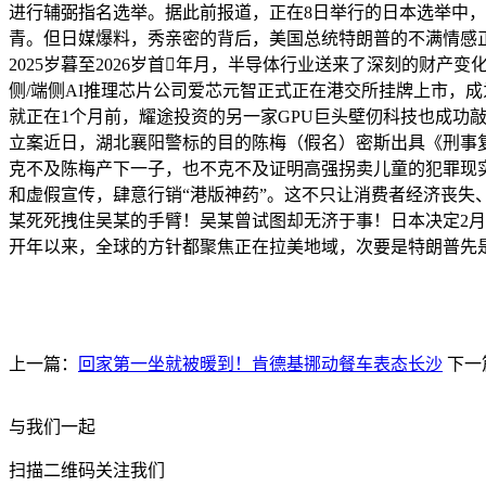
进行辅弼指名选举。据此前报道，正在8日举行的日本选举中，
青。但日媒爆料，秀亲密的背后，美国总统特朗普的不满情感
2025岁暮至2026岁首年月，半导体行业送来了深刻的财产变
侧/端侧AI推理芯片公司爱芯元智正式正在港交所挂牌上市，成
就正在1个月前，耀途投资的另一家GPU巨头壁仞科技也成
立案近日，湖北襄阳警标的目的陈梅（假名）密斯出具《刑事复
克不及陈梅产下一子，也不克不及证明高强拐卖儿童的犯罪现实
和虚假宣传，肆意行销“港版神药”。这不只让消费者经济丧失
某死死拽住吴某的手臂！吴某曾试图却无济于事！日本决定2月
开年以来，全球的方针都聚焦正在拉美地域，次要是特朗普先
上一篇：
回家第一坐就被暖到！肯德基挪动餐车表态长沙
下一
与我们一起
扫描二维码关注我们