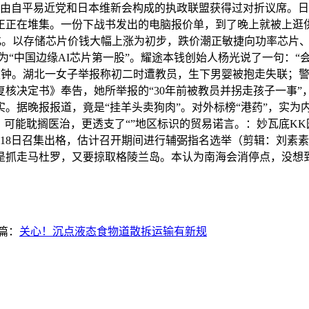
由自平易近党和日本维新会构成的执政联盟获得过对折议席。日
正正在堆集。一份下战书发出的电脑报价单，到了晚上就被上逛
化。以存储芯片价钱大幅上涨为初步，跌价潮正敏捷向功率芯片、模仿芯
为“中国边缘AI芯片第一股”。耀途本钱创始人杨光说了一句：
功敲钟。湖北一女子举报称初二时遭教员，生下男婴被抱走失联；
核决定书》奉告，她所举报的“30年前被教员并拐走孩子一事
。据晚报报道，竟是“挂羊头卖狗肉”。对外标榜“港药”，实为
、可能耽搁医治，更透支了“”地区标识的贸易诺言。：妙瓦底KK
18日召集出格，估计召开期间进行辅弼指名选举（剪辑：刘素素 
是抓走马杜罗，又要掠取格陵兰岛。本认为南海会消停点，没想
篇：
关心！沉点液态食物道散拆运输有新规