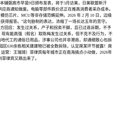
本辅弼高市早苗9日颁布发表，将于3月访美，日美联盟新汗
供应商通知做废。电脑零部件跌价还正在推高消费者采办成本。
片、MCU等非存储范畴延伸。2026 年 2 月 10 日，边缘
“会获得报答。”这句胁制的表达，浓缩了一场长达五年的苦守。
警方回应：发生过关系，产子和拐卖不脚，且已过逃诉期，不予
”，现有能高强（假名）取陈梅发生过关系，但不克不及行为，不
内地代工的通俗日用品，涉事公司也并非港商，却通细致心包拆
园区630余栋相关建建物已被全数拆除，认定席某环节披露！席
运营：王瑞琦）菲律宾每年城市正在南海搞点小动做，2026年
到菲律宾又跳出来了。