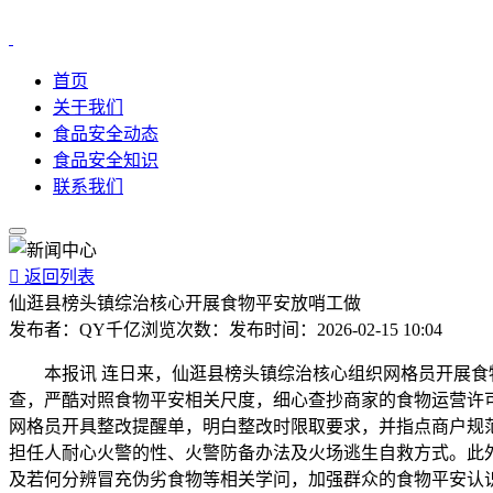
首页
关于我们
食品安全动态
食品安全知识
联系我们

返回列表
仙逛县榜头镇综治核心开展食物平安放哨工做
发布者：
QY千亿
浏览次数：
发布时间：
2026-02-15 10:04
本报讯 连日来，仙逛县榜头镇综治核心组织网格员开展食物
查，严酷对照食物平安相关尺度，细心查抄商家的食物运营许
网格员开具整改提醒单，明白整改时限取要求，并指点商户规
担任人耐心火警的性、火警防备办法及火场逃生自救方式。此
及若何分辨冒充伪劣食物等相关学问，加强群众的食物平安认识